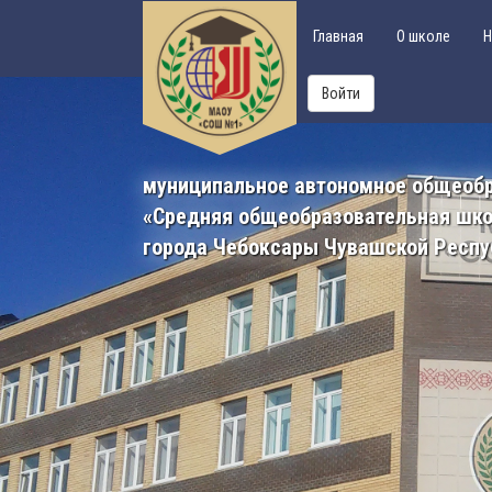
Главная
О школе
Н
Войти
муниципальное автономное общеоб
«Средняя общеобразовательная шк
города Чебоксары Чувашской Респу