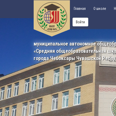
Главная
О школе
Н
Войти
муниципальное автономное общеоб
«Средняя общеобразовательная шк
города Чебоксары Чувашской Респу