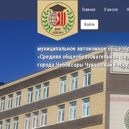
Главная
О школе
Н
Войти
муниципальное автономное общеоб
«Средняя общеобразовательная шк
города Чебоксары Чувашской Респу