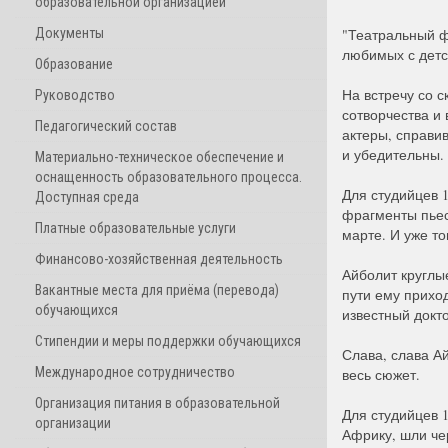
образовательной организацией
Документы
"Театральный ф
любимых с детс
Образование
На встречу со 
Руководство
сотворчества и
Педагогический состав
актеры, справи
и убедительны.
Материально-техническое обеспечение и
оснащенность образовательного процесса.
Для студийцев 1
Доступная среда
фрагменты пьес
Платные образовательные услуги
марте. И уже т
Финансово-хозяйственная деятельность
Айболит круглые
Вакантные места для приёма (перевода)
пути ему прихо
обучающихся
известный докт
Стипендии и меры поддержки обучающихся
Слава, слава А
Международное сотрудничество
весь сюжет.
Организация питания в образовательной
Для студийцев 1
организации
Африку, шли че