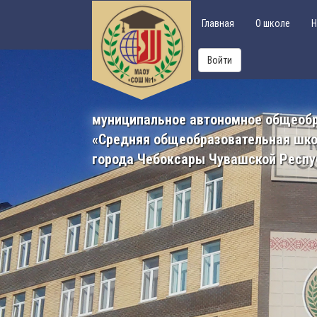
Главная
О школе
Н
Войти
муниципальное автономное общеоб
«Средняя общеобразовательная шк
города Чебоксары Чувашской Респу