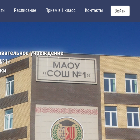
сти
Расписание
Прием в 1 класс
Контакты
Войти
овательное учреждение
 №1»
ики