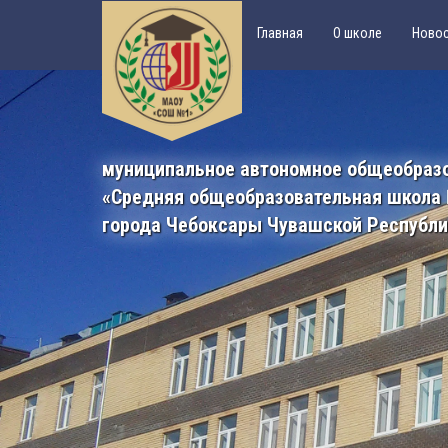
Главная
О школе
Ново
муниципальное автономное общеобраз
«Средняя общеобразовательная школа
города Чебоксары Чувашской Республ