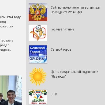
Cайт полномочного представителя
Президента РФ в ПФО
ком 1944 году
онец
оржества
Горячее питание
твовав в
рада".
лодежь
Сетевой город
Центр предшкольной подготовки
"Надежда"
ЗОЖ