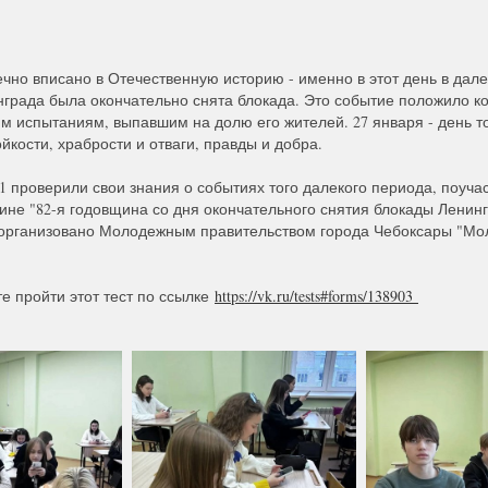
ечно вписано в Отечественную историю - именно в этот день в дале
нграда была окончательно снята блокада. Это событие положило к
м испытаниям, выпавшим на долю его жителей. 27 января - день т
ойкости, храбрости и отваги, правды и добра.
 проверили свои знания о событиях того далекого периода, поучас
ине "82-я годовщина со дня окончательного снятия блокады Ленинг
организовано Молодежным правительством города Чебоксары "Мо
е пройти этот тест по ссылке
https://vk.ru/tests#forms/138903