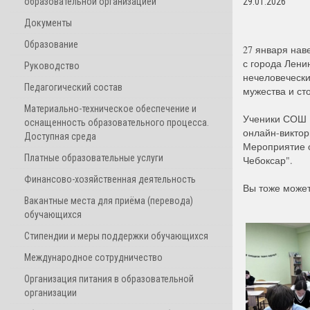
образовательной организацией
29.01.2026
Документы
Образование
27 января нав
с города Лени
Руководство
нечеловечески
Педагогический состав
мужества и ст
Материально-техническое обеспечение и
Ученики СОШ 1
оснащенность образовательного процесса.
онлайн-виктор
Доступная среда
Мероприятие 
Платные образовательные услуги
Чебоксар".
Финансово-хозяйственная деятельность
Вы тоже может
Вакантные места для приёма (перевода)
обучающихся
Стипендии и меры поддержки обучающихся
Международное сотрудничество
Организация питания в образовательной
организации