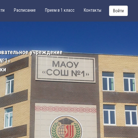
сти
Расписание
Прием в 1 класс
Контакты
Войти
овательное учреждение
 №1»
ики