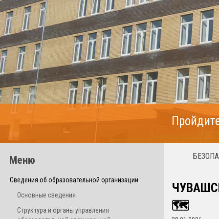
Пройдите
БЕЗОПА
Меню
Сведения об образовательной организации
ЧУВАШС
Основные сведения
🗺
Структура и органы управления