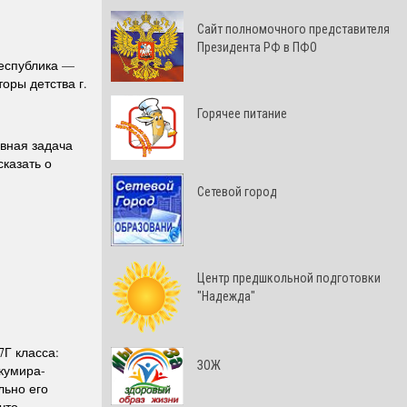
Cайт полномочного представителя
Президента РФ в ПФО
Республика —
оры детства г.
Горячее питание
вная задача
казать о
Сетевой город
Центр предшкольной подготовки
"Надежда"
7Г класса:
ЗОЖ
кумира-
льно его
что