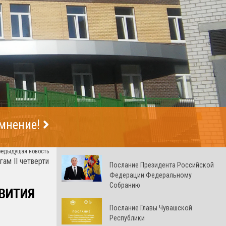
 мнение!
редыдущая новость
м II четверти
Послание Президента Российской
Федерации Федеральному
Собранию
ВИТИЯ
Послание Главы Чувашской
Республики