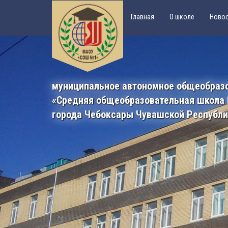
Главная
О школе
Ново
муниципальное автономное общеобраз
«Средняя общеобразовательная школа
города Чебоксары Чувашской Республ