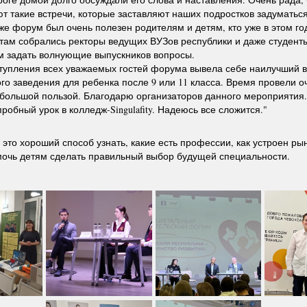
т такие встречи, которые заставляют наших подростков задуматьс
же форум был очень полезен родителям и детям, кто уже в этом го
к там собрались ректоры ведущих ВУЗов республики и даже студен
м задать волнующие выпускников вопросы.
тупления всех уважаемых гостей форума вывела себе наилучший 
го заведения для ребенка после 9 или 11 класса. Время провели о
 большой пользой. Благодарю организаторов данного мероприятия
робный урок в колледж-Singulafity. Надеюсь все сложится."
это хороший способ узнать, какие есть профессии, как устроен рын
очь детям сделать правильный выбор будущей специальности.