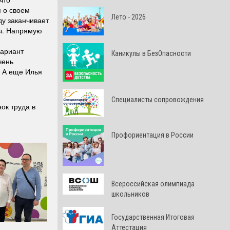
я о своем
Лето - 2026
ду заканчивает
ты. Напрямую
вариант
Каникулы в БезОпасности
чень
. А еще Илья
Специалисты сопровождения
ок труда в
Профориентация в России
Всероссийская олимпиада
школьников
Государственная Итоговая
Аттестация