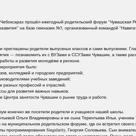
в Чебоксарах прошёл ежегодный родительский форум "Чувашская 
развития" на базе гимназии №5, организованный командой "Навигат
 приглашены родители выпускных классов и сами выпускники. Гла
ятия — познакомить их с ВУЗами и ССУЗами Чувашии, а также расс
работы и развития молодёжи в регионе.
мероприятия было:
зов, колледжей и городских предприятий;
руководителями учебных заведений;
и разных профессий и отраслей;
ссы для развития важных навыков;
е Центра занятости Чувашии о рынке труда и работе.
ум конечно же посетили родители и учащиеся нашей школы.
нтьевой Ольги Владимировны и ее сына Терентьева Ильи, ученика 
 на муниципальном родительском форуме, где он встретил своего 
лы программирования Singularity, Георгия Соловьева. Сын внимате
роге домой долго обсуждали его слова и наставления. Очень рада, 