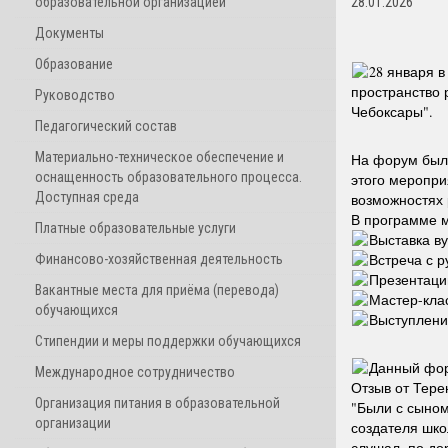
образовательной организацией
28.01.2026
Документы
Образование
28 января 
пространство 
Руководство
Чебоксары".
Педагогический состав
Материально-техническое обеспечение и
На форум были
оснащенность образовательного процесса.
этого меропри
Доступная среда
возможностях 
В программе 
Платные образовательные услуги
Выставка ву
Встреча с 
Финансово-хозяйственная деятельность
Презентаци
Вакантные места для приёма (перевода)
Мастер-кла
обучающихся
Выступлени
Стипендии и меры поддержки обучающихся
Данный фор
Международное сотрудничество
Отзыв от Тере
Организация питания в образовательной
"Были с сыном
организации
создателя шко
слушал, по до