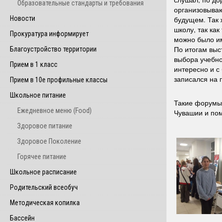
Образовательные стандарты и требования
организовываю
Новости
будущем. Так 
школу, так ка
Прокуратура информирует
можно было и
По итогам выс
Благоустройство территории
выбора учебно
Прием в 1 класс
интересно и с
записался на п
Прием в 10е профильные классы
Школьное питание
Такие форумы 
Ежедневное меню (Food)
Чувашии и пом
Здоровое питание
Здоровое Поколение
Горячее питание
Школьное расписание
Родительский всеобуч
Методическая копилка
Бассейн