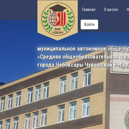
Главная
О школе
Н
Войти
муниципальное автономное общеоб
«Средняя общеобразовательная шк
города Чебоксары Чувашской Респу