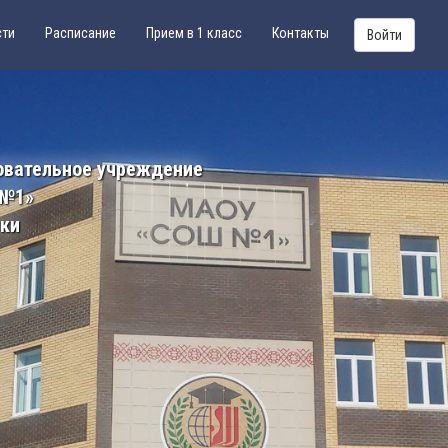
сти
Расписание
Прием в 1 класс
Контакты
Войти
овательное учреждение
 №1»
ики