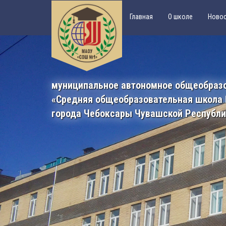
Главная
О школе
Ново
муниципальное автономное общеобраз
«Средняя общеобразовательная школа
города Чебоксары Чувашской Республ