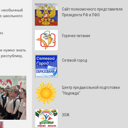
Cайт полномочного представителя
л необычный
Президента РФ в ПФО
ве школьного
ях
Горячее питание
м нужно знать
 республику,
Сетевой город
Центр предшкольной подготовки
"Надежда"
ЗОЖ