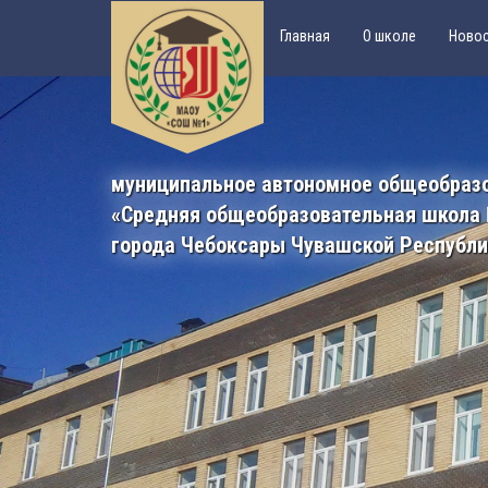
Главная
О школе
Ново
муниципальное автономное общеобраз
«Средняя общеобразовательная школа
города Чебоксары Чувашской Республ