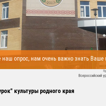
 наш опрос, нам очень важно знать Ваше
П
Всероссийский у
рок" культуры родного края