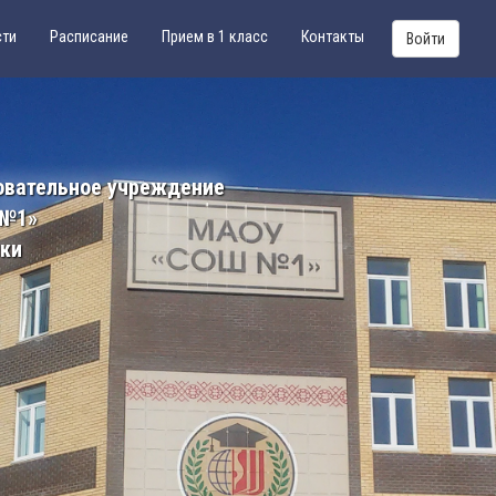
сти
Расписание
Прием в 1 класс
Контакты
Войти
овательное учреждение
 №1»
ики