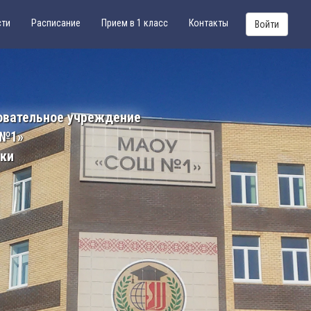
сти
Расписание
Прием в 1 класс
Контакты
Войти
овательное учреждение
 №1»
ики