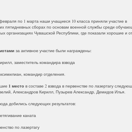
 февраля по 1 марта наши учащиеся 10 класса приняли участие в
их пятидневных сборах по основам военной службы среди обучаю
ых организациях Чувашской Республики, где показали хорошие и 
мотами
за активное участие были награждены:
ирилл, заместитель командира взвода
ксимилиан, командир отделения.
1 место
вшие
в составе 2 взвода в первенстве по лазертагу следую
елий, Александров Кирилл, Пузырев Александр, Демидов Илья.
звода добились следующих результатов:
етягивание каната
енство по лазертагу