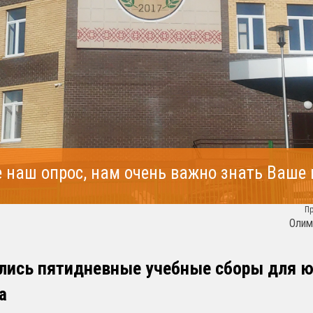
 наш опрос, нам очень важно знать Ваше
П
Олим
лись пятидневные учебные сборы для 
а