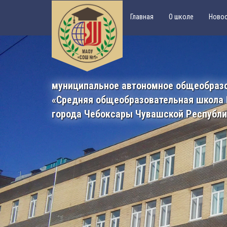
Главная
О школе
Ново
муниципальное автономное общеобраз
«Средняя общеобразовательная школа
города Чебоксары Чувашской Республ