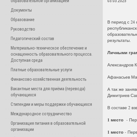
образовательной организацией
03.03.2025
Документы
Образование
В период с 24
республиканск
Руководство
образовательн
Педагогический состав
результаты.
Материально-техническое обеспечение и
Личными гра
оснащенность образовательного процесса.
Доступная среда
Александров К
Платные образовательные услуги
Афанасьев Ма
Финансово-хозяйственная деятельность
Вакантные места для приёма (перевода)
А так же заня
обучающихся
Димитриев Сав
Стипендии и меры поддержки обучающихся
В составе 2 в
Международное сотрудничество
1 место
- Пер
Организация питания в образовательной
организации
1 место
- Перв