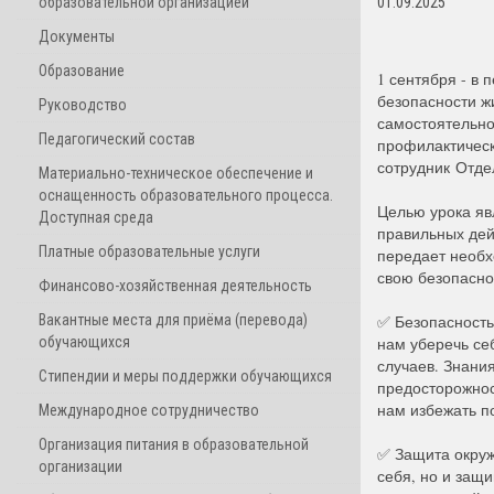
образовательной организацией
01.09.2025
Документы
Образование
1 сентября - в 
безопасности ж
Руководство
самостоятельно
Педагогический состав
профилактическ
сотрудник Отде
Материально-техническое обеспечение и
оснащенность образовательного процесса.
Целью урока яв
Доступная среда
правильных дей
Платные образовательные услуги
передает необх
свою безопасно
Финансово-хозяйственная деятельность
Вакантные места для приёма (перевода)
✅ Безопасность
обучающихся
нам уберечь се
случаев. Знани
Стипендии и меры поддержки обучающихся
предосторожнос
нам избежать п
Международное сотрудничество
Организация питания в образовательной
✅ Защита окруж
организации
себя, но и защ