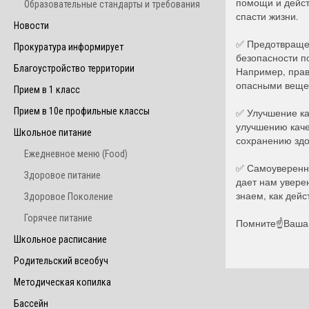
помощи и дейст
Образовательные стандарты и требования
спасти жизни.
Новости
✅ Предотвращен
Прокуратура информирует
безопасности п
Благоустройство территории
Например, прав
опасными вещес
Прием в 1 класс
Прием в 10е профильные классы
✅ Улучшение ка
улучшению каче
Школьное питание
сохранению здо
Ежедневное меню (Food)
✅ Самоуверенно
Здоровое питание
дает нам уверен
знаем, как дейс
Здоровое Поколение
Горячее питание
Помните☝️Ваша 
Школьное расписание
Родительский всеобуч
Методическая копилка
Бассейн