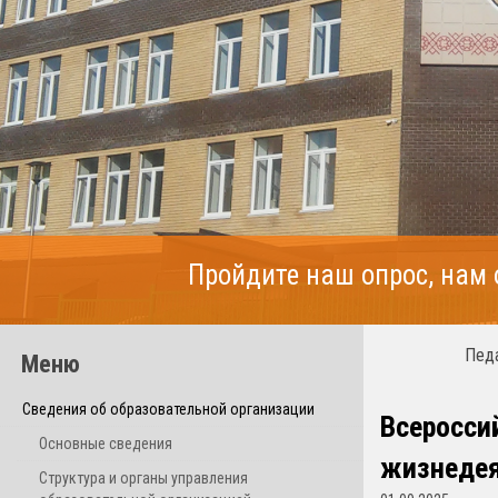
Пройдите наш опрос, нам
Педа
Меню
Сведения об образовательной организации
Всеросси
Основные сведения
жизнедея
Структура и органы управления