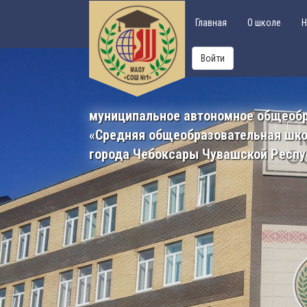
Главная
О школе
Н
Войти
муниципальное автономное общеоб
«Средняя общеобразовательная шк
города Чебоксары Чувашской Респу