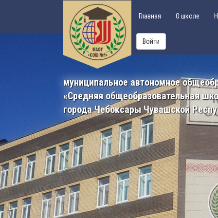
Главная
О школе
Н
Войти
муниципальное автономное общеоб
«Средняя общеобразовательная шк
города Чебоксары Чувашской Респу