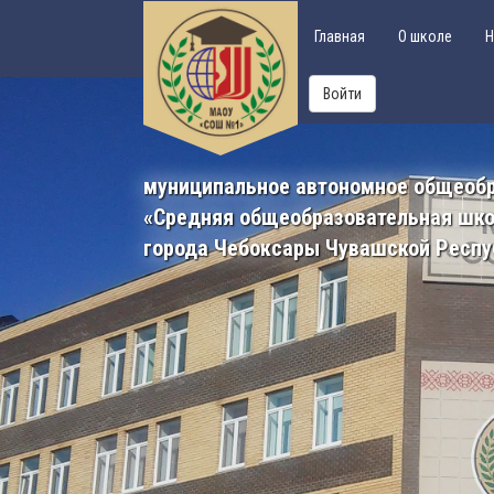
Главная
О школе
Н
Войти
муниципальное автономное общеоб
«Средняя общеобразовательная шк
города Чебоксары Чувашской Респу