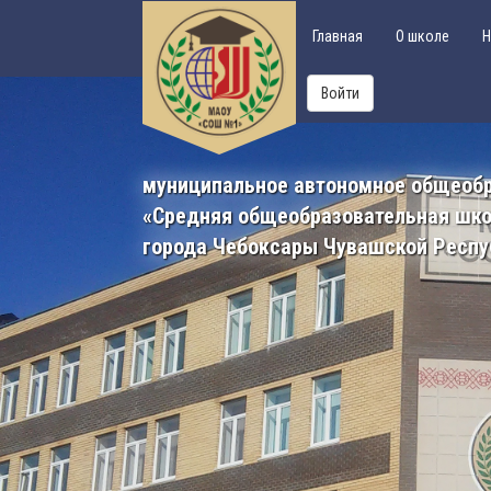
Главная
О школе
Н
Войти
муниципальное автономное общеоб
«Средняя общеобразовательная шк
города Чебоксары Чувашской Респу