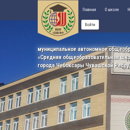
Главная
О школе
Н
Войти
муниципальное автономное общеоб
«Средняя общеобразовательная шк
города Чебоксары Чувашской Респу