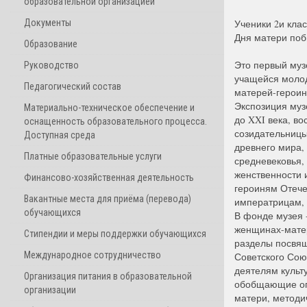
образовательной организацией
Документы
Ученики 2и кла
Дня матери поб
Образование
Это первый муз
Руководство
учащейся молод
Педагогический состав
матерей-героин
Экспозиция муз
Материально-техническое обеспечение и
до XXI века, в
оснащенность образовательного процесса.
созидательницы
Доступная среда
древнего мира,
Платные образовательные услуги
средневековья,
женственности 
Финансово-хозяйственная деятельность
героиням Отече
Вакантные места для приёма (перевода)
императрицам,
обучающихся
В фонде музея 
женщинах-матер
Стипендии и меры поддержки обучающихся
разделы посвящ
Международное сотрудничество
Советского Сою
деятелям культ
Организация питания в образовательной
обобщающие опы
организации
матери, методи