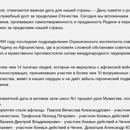
ля, отмечается важная дата для нашей страны — День памяти о р
служебный долг за пределами Отечества. Сегодня мы вспоминаем
иков, проявивших самоотверженность и преданность Родине в пери
иях за пределами нашей страны.
 1989 году последние подразделения Ограниченного контингента сов
Родину из Афганистана, где в условиях сложной обстановки советск
о и мужественно противостояли силам международного терроризм
лее чем 14 тысячах людей, которые не вернулись с афганской войн
еннослужащих, принимавших участие в более чем 30 вооруженных 
чества, живёт в наших сердцах и не даёт забыть героический подв
иков.
памятной даты в актовом зале школ №1 прошел урок Мужества, п
.
риятия стали афганцы Павлов Вячеслав Александрович - участни
ганистане, Трифонов Леонид Петрович - участник боевых действий
Ванеев Дмитрий Владимирович - участник боевых действий в Чечне
аевич - участник боевых действий в Чечне,
Доматьев Александр Ю