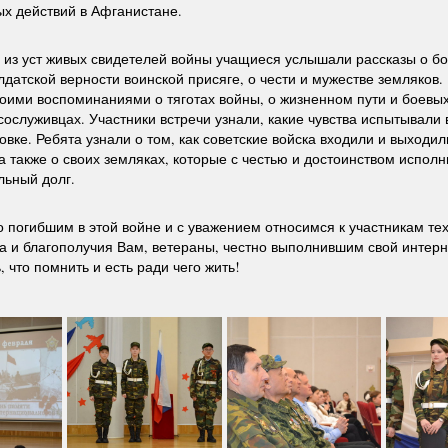
ых действий в Афганистане.
 из уст живых свидетелей войны учащиеся услышали рассказы о б
лдатской верности воинской присяге, о чести и мужестве земляков
оими воспоминаниями о тяготах войны, о жизненном пути и боевых
 сослуживцах. Участники встречи узнали, какие чувства испытывали
овке. Ребята узнали о том, как советские войска входили и выходил
а также о своих земляках, которые с честью и достоинством исполн
льный долг.
 погибшим в этой войне и с уважением относимся к участникам тех
а и благополучия Вам, ветераны, честно выполнившим свой инте
, что помнить и есть ради чего жить!