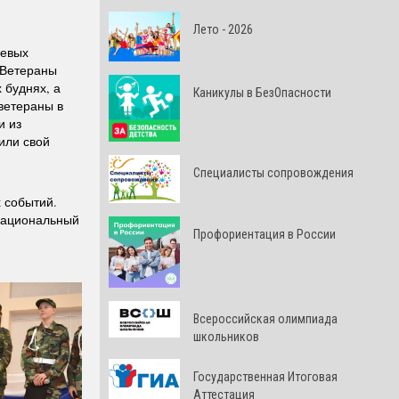
Лето - 2026
оевых
. Ветераны
 буднях, а
Каникулы в БезОпасности
 ветераны в
и из
или свой
Специалисты сопровождения
 событий.
рнациональный
Профориентация в России
Всероссийская олимпиада
школьников
Государственная Итоговая
Аттестация