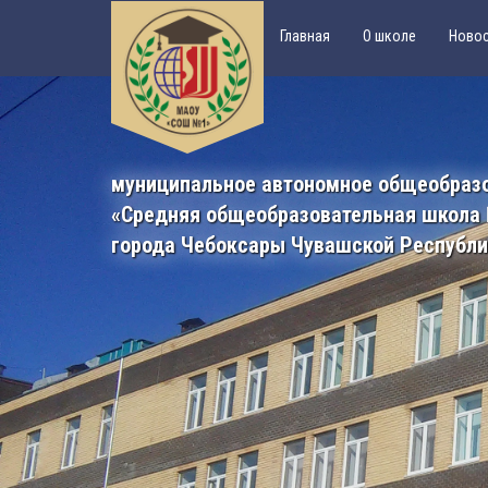
Главная
О школе
Ново
муниципальное автономное общеобраз
«Средняя общеобразовательная школа
города Чебоксары Чувашской Республ