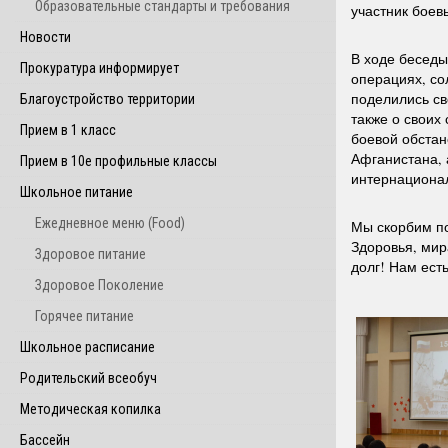
Образовательные стандарты и требования
участник боев
Новости
В ходе беседы
Прокуратура информирует
операциях, со
поделились св
Благоустройство территории
также о своих
Прием в 1 класс
боевой обстан
Афганистана, 
Прием в 10е профильные классы
интернациона
Школьное питание
Ежедневное меню (Food)
Мы скорбим по
Здоровья, мир
Здоровое питание
долг! Нам есть
Здоровое Поколение
Горячее питание
Школьное расписание
Родительский всеобуч
Методическая копилка
Бассейн