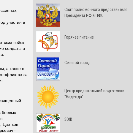
Cайт полномочного представителя
оссиянах,
Президента РФ в ПФО
од участия в
Горячее питание
етских войск
ие солдаты и
а.
Сетевой город
ы, а также о
конфликтах за
иг
Центр предшкольной подготовки
"Надежда"
освященный
к боевых
 в
ЗОЖ
, Цветков
рьевич -