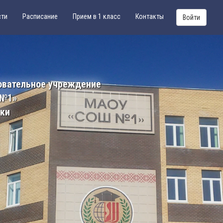
сти
Расписание
Прием в 1 класс
Контакты
Войти
овательное учреждение
 №1»
ики