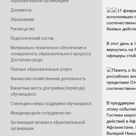
образовательной организацией
Документы
15 февра
исполнявших 
Образование
соотечественн
боевых действ
Руководство
Педагогический состав
В этот день в
Материально-техническое обеспечение и
вернулись на 
оснащенность образовательного процесса.
офицеры стойк
Доступная среда
Платные образовательные услуги
Память о бо
российских во
Финансово-хозяйственная деятельность
пределами Оте
соотечественн
Вакантные места для приёма (перевода)
обучающихся
В преддверии 
Стипендии и меры поддержки обучающихся
этому событию
Международное сотрудничество
Гостями мероп
действий в Аф
Организация питания в образовательной
Афганистане, 
организации
Валерий Никол