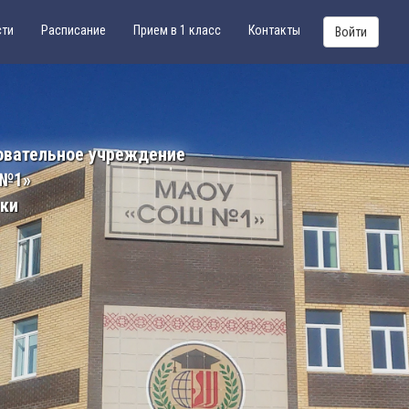
сти
Расписание
Прием в 1 класс
Контакты
Войти
овательное учреждение
 №1»
ики