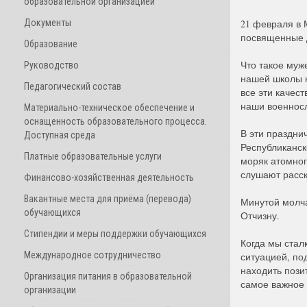
образовательной организацией
Документы
21 февраля в 
посвященные 
Образование
Что такое муж
Руководство
нашей школы н
Педагогический состав
все эти качес
наши военнос
Материально-техническое обеспечение и
оснащенность образовательного процесса.
В эти праздни
Доступная среда
Республиканск
Платные образовательные услуги
моряк атомног
слушают расск
Финансово-хозяйственная деятельность
Вакантные места для приёма (перевода)
Минутой молча
обучающихся
Отчизну.
Стипендии и меры поддержки обучающихся
Когда мы стал
Международное сотрудничество
ситуацией, по
находить пози
Организация питания в образовательной
самое важное 
организации