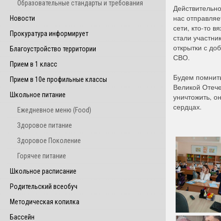
Образовательные стандарты и требования
Действительно,
нас отправляе
Новости
сети, кто-то 
Прокуратура информирует
стали участни
открытки с до
Благоустройство территории
СВО.
Прием в 1 класс
Будем помнить
Прием в 10е профильные классы
Великой Отече
Школьное питание
уничтожить, о
сердцах.
Ежедневное меню (Food)
Здоровое питание
Здоровое Поколение
Горячее питание
Школьное расписание
Родительский всеобуч
Методическая копилка
Бассейн