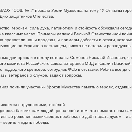
МАОУ "СОШ № 1" прошли Уроки Мужества на тему "У Отчизны герое
Дню защитников Отечества.
ество, героизм, сила духа, патриотизм и стойкость обсуждали сегод
а классных часах. Примеры далекой Великой Отечественной войны
тва проявляли наши прадеды, и
примеры доблести и отваги, которы
лужащие на Украине в настоящем, никого не оставили равнодушн
чные дни пришли в школу ветераны
Семёнов Николай Иванович, чл
ого комитета Российского союза ветеранов МВД и Кошкин Василий 
о подводного крейсера, сотрудник ФСБ в отставке. Ребята всегда с
азы ветеранов о службе, задают вопросы.
ния почтили участники Уроков Мужества память о героях, отдавши
киваемся с трудностями, тяжёлой
ддержка близких нам людей ценна ещё и тем, что помогает нам са
тивные решения возникающих проблем, не даёт падать духом – и э
– верить и ждать победы.