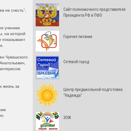
Cайт полномочного представителя
в не счесть",
Президента РФ в ПФО
ня ученики
, на которой
Горячее питание
е показывают
ым
.
ен Чувашского
Сетевой город
Анатольевич,
 интересом
х жизнь за
Центр предшкольной подготовки
"Надежда"
мим
то
ЗОЖ