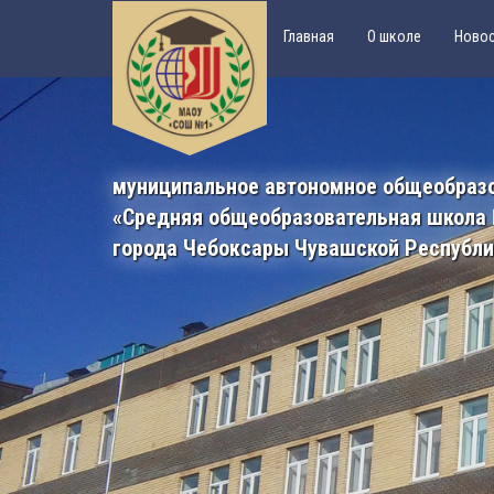
Главная
О школе
Ново
муниципальное автономное общеобраз
«Средняя общеобразовательная школа
города Чебоксары Чувашской Республ