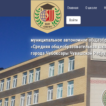
Главная
О школе
Н
Войти
муниципальное автономное общеоб
«Средняя общеобразовательная шк
города Чебоксары Чувашской Респу