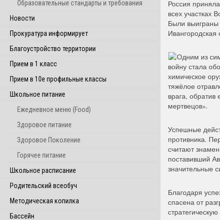
Образовательные стандарты и требования
Россия приняла
всех участках 
Новости
Были выиграны 
Ивангородская 
Прокуратура информирует
Благоустройство территории
Одним из си
Прием в 1 класс
войну стала об
химическое ору
Прием в 10е профильные классы
тяжёлое отравл
Школьное питание
врага, обратив 
мертвецов».
Ежедневное меню (Food)
Здоровое питание
Успешные дейст
противника. Пе
Здоровое Поколение
считают знамен
Горячее питание
поставивший Ав
значительные с
Школьное расписание
Родительский всеобуч
Благодаря успе
Методическая копилка
спасена от раз
стратегическую 
Бассейн