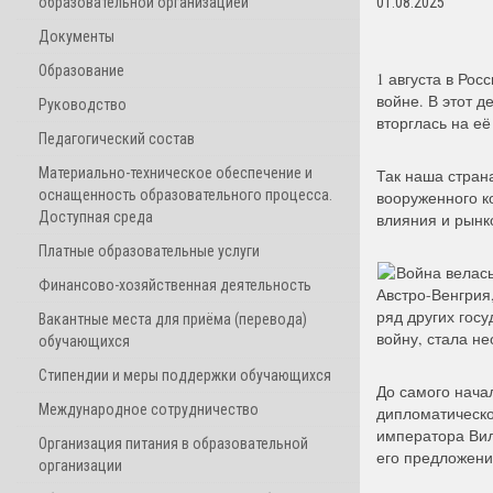
образовательной организацией
01.08.2025
Документы
Образование
1 августа в Ро
войне. В этот д
Руководство
вторглась на её
Педагогический состав
Материально-техническое обеспечение и
Так наша стран
оснащенность образовательного процесса.
вооруженного к
Доступная среда
влияния и рынк
Платные образовательные услуги
Война велась
Финансово-хозяйственная деятельность
Австро-Венгрия
ряд других гос
Вакантные места для приёма (перевода)
войну, стала н
обучающихся
Стипендии и меры поддержки обучающихся
До самого нача
Международное сотрудничество
дипломатическо
императора Вил
Организация питания в образовательной
его предложени
организации