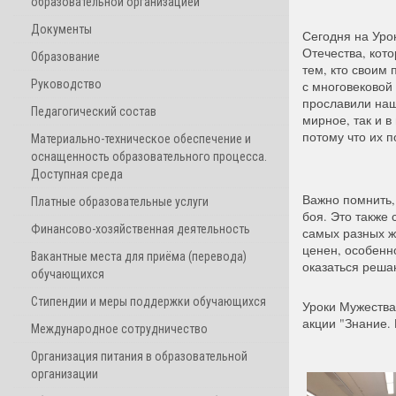
образовательной организацией
Документы
Сегодня на Уро
Отечества, кот
Образование
тем, кто своим
Руководство
с многовековой 
прославили наш
Педагогический состав
мирное, так и 
потому что их п
Материально-техническое обеспечение и
оснащенность образовательного процесса.
Доступная среда
Важно помнить, 
Платные образовательные услуги
боя. Это также 
Финансово-хозяйственная деятельность
самых разных ж
ценен, особенн
Вакантные места для приёма (перевода)
оказаться реша
обучающихся
Стипендии и меры поддержки обучающихся
Уроки Мужеств
акции "Знание.
Международное сотрудничество
Организация питания в образовательной
организации