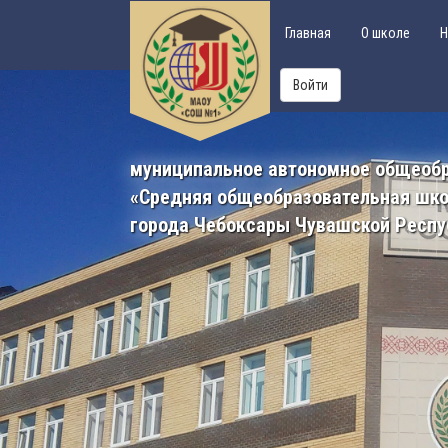
Главная
О школе
Н
Войти
муниципальное автономное общеоб
«Средняя общеобразовательная шк
города Чебоксары Чувашской Респу