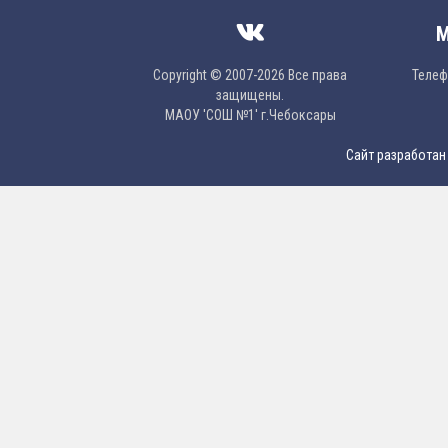
М
Copyright © 2007-2026 Все права
Телефо
защищены.
МAОУ 'CОШ №1' г.Чебоксары
Сайт разработан