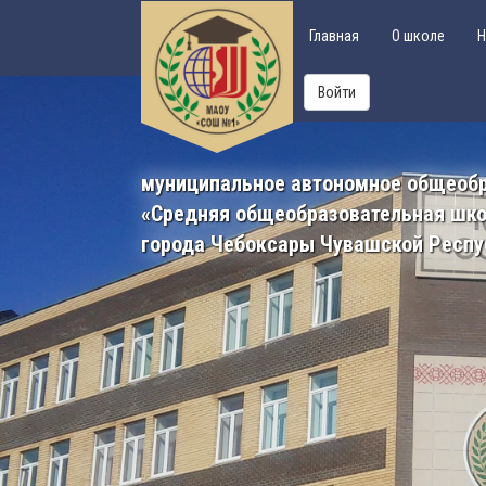
Главная
О школе
Н
Войти
муниципальное автономное общеоб
«Средняя общеобразовательная шк
города Чебоксары Чувашской Респу