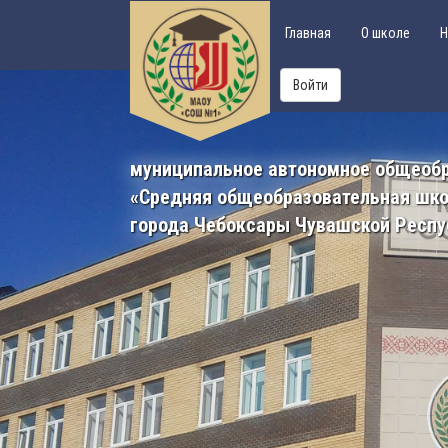
Главная
О школе
Н
Войти
муниципальное автономное общеоб
«Средняя общеобразовательная шк
города Чебоксары Чувашской Респу