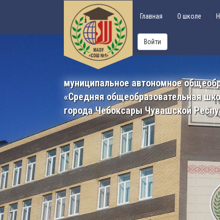
Главная
О школе
Н
Войти
муниципальное автономное общеоб
«Средняя общеобразовательная шк
города Чебоксары Чувашской Респу