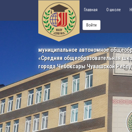
Главная
О школе
Н
Войти
муниципальное автономное общеоб
«Средняя общеобразовательная шк
города Чебоксары Чувашской Респу