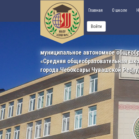
Главная
О школе
Н
Войти
муниципальное автономное общеоб
«Средняя общеобразовательная шк
города Чебоксары Чувашской Респу