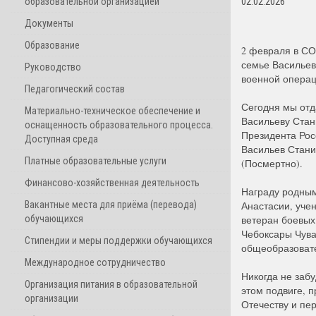
образовательной организацией
02.02.2026
Документы
Образование
2 февраля в СО
семье Васильев
Руководство
военной операц
Педагогический состав
Сегодня мы отд
Материально-техническое обеспечение и
Васильеву Стан
оснащенность образовательного процесса.
Президента Рос
Доступная среда
Васильев Стани
Платные образовательные услуги
(Посмертно).
Финансово-хозяйственная деятельность
Награду родным
Вакантные места для приёма (перевода)
Анастасии, уче
обучающихся
ветеран боевых
Чебоксары Чува
Стипендии и меры поддержки обучающихся
общеобразовате
Международное сотрудничество
Никогда не забу
Организация питания в образовательной
этом подвиге, п
организации
Отечеству и пе