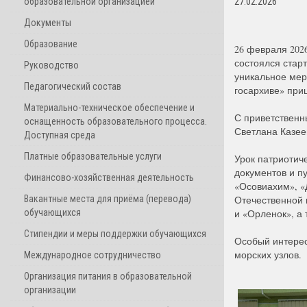
образовательной организацией
27.02.2026
Документы
Образование
26 февраля 202
состоялся стар
Руководство
уникальное мер
Педагогический состав
госархиве» при
Материально-техническое обеспечение и
С приветственн
оснащенность образовательного процесса.
Светлана Казее
Доступная среда
Платные образовательные услуги
Урок патриотич
документов и п
Финансово-хозяйственная деятельность
«Осовиахим», «
Вакантные места для приёма (перевода)
Отечественной 
обучающихся
и «Орленок», а 
Стипендии и меры поддержки обучающихся
Особый интерес
морских узлов.
Международное сотрудничество
Организация питания в образовательной
организации