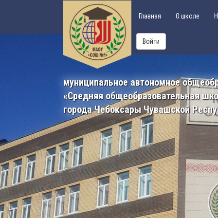
Главная
О школе
Н
Войти
муниципальное автономное общеоб
«Средняя общеобразовательная шк
города Чебоксары Чувашской Респу