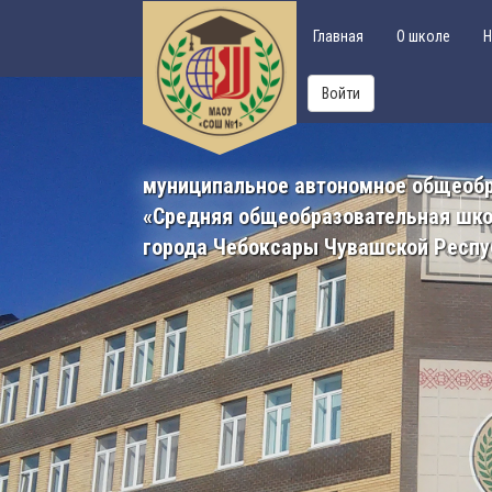
Главная
О школе
Н
Войти
муниципальное автономное общеоб
«Средняя общеобразовательная шк
города Чебоксары Чувашской Респу