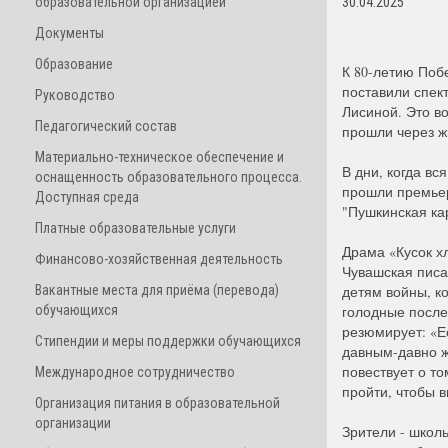
образовательной организацией
30.04.2025
Документы
Образование
К 80-летию Поб
поставили спек
Руководство
Лисиной. Это в
Педагогический состав
прошли через ж
Материально-техническое обеспечение и
В дни, когда вс
оснащенность образовательного процесса.
прошли премьер
Доступная среда
"Пушкинская ка
Платные образовательные услуги
Драма «Кусок хл
Финансово-хозяйственная деятельность
Чувашская писа
Вакантные места для приёма (перевода)
детям войны, к
обучающихся
голодные после
резюмирует: «Е
Стипендии и меры поддержки обучающихся
давным-давно ж
повествует о то
Международное сотрудничество
пройти, чтобы 
Организация питания в образовательной
организации
Зрители - школь