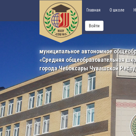
Главная
О школе
Н
Войти
муниципальное автономное общеоб
«Средняя общеобразовательная шк
города Чебоксары Чувашской Респу