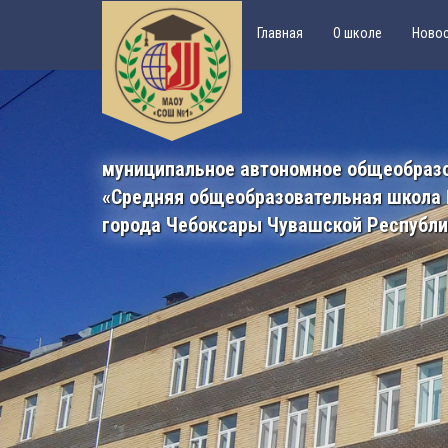
Главная
О школе
Ново
муниципальное автономное общеобраз
«Средняя общеобразовательная школа
города Чебоксары Чувашской Республ