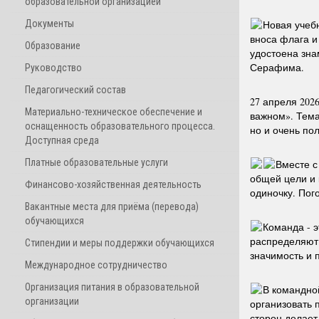
образовательной организацией
Документы
Новая учеб
вноса флага и
Образование
удостоена зна
Серафима.
Руководство
Педагогический состав
27 апреля 202
Материально-техническое обеспечение и
важном». Тема
оснащенность образовательного процесса.
но и очень по
Доступная среда
Платные образовательные услуги
Вместе с
общей цели и 
Финансово-хозяйственная деятельность
одиночку. Пог
Вакантные места для приёма (перевода)
обучающихся
Команда - э
распределяют 
Стипендии и меры поддержки обучающихся
значимость и 
Международное сотрудничество
Организация питания в образовательной
В командной
организации
организовать 
сторон делает