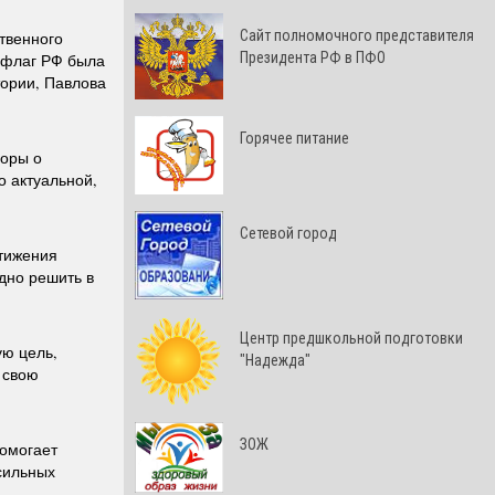
Cайт полномочного представителя
твенного
Президента РФ в ПФО
 флаг РФ была
тории, Павлова
Горячее питание
воры о
о актуальной,
Сетевой город
стижения
дно решить в
Центр предшкольной подготовки
ую цель,
"Надежда"
 свою
ЗОЖ
помогает
 сильных