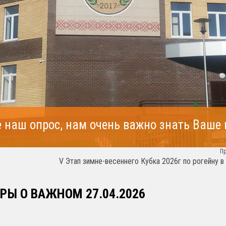
 наш опрос, нам очень важно знать Ваше
П
V Этап зимне-весеннего Кубка 2026г по рогейну в
РЫ О ВАЖНОМ 27.04.2026