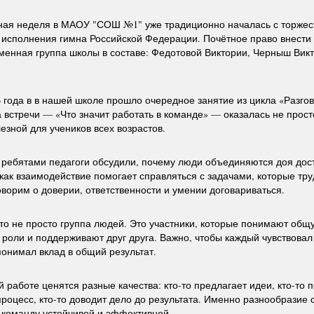
ная неделя в МАОУ "СОШ №1" уже традиционно началась с торжес
 исполнения гимна Российской Федерации. Почётное право внести
менная группа школы в составе: Федотовой Виктории, Черныш Вик
6 года в в нашей школе прошло очередное занятие из цикла «Разго
 встречи — «Что значит работать в команде» — оказалась не прост
лезной для учеников всех возрастов.
 ребятами педагоги обсудили, почему люди объединяются доя до
как взаимодействие помогает справляться с задачами, которые тру
оворим о доверии, ответственности и умении договариваться.
то не просто группа людей. Это участники, которые понимают общ
роли и поддерживают друг друга. Важно, чтобы каждый чувствовал
понимал вклад в общий результат.
 работе ценятся разные качества: кто-то предлагает идеи, кто-то 
процесс, кто-то доводит дело до результата. Именно разнообразие
 команду устойчивой и эффективной.