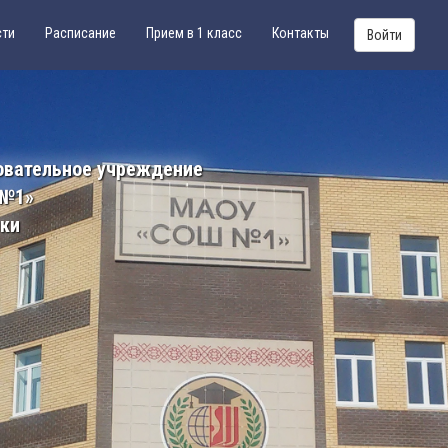
сти
Расписание
Прием в 1 класс
Контакты
Войти
овательное учреждение
 №1»
ики