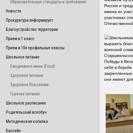
Образовательные стандарты и требования
России и пред
Новости
имена их учас
участниках сп
Прокуратура информирует
Отечественной
Благоустройство территории
Школьникам
Прием в 1 класс
выразить благ
Прием в 10е профильные классы
воинской слав
Старшеклассни
Школьное питание
Победы в Вели
Ежедневное меню (Food)
себя в борьбе
закрепленные 
Здоровое питание
они имеют дл
Здоровое Поколение
Горячее питание
Школьное расписание
Родительский всеобуч
Методическая копилка
Бассейн