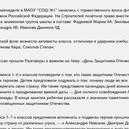
наянеделя в МАОУ "СОШ №1" началась с торжественного вноса фл
мна Российской Федерации. На Строителей почётное право внест
а знаменная группа школы в составе: Фадеевой Марии 8А, Зиновье
андра 8В, Иванова Даниила 9Д.
ской флаг вознесли активисты класса, отличники и ударники учебы
умова Кира, Соколов Степан.
ассах прошли Разговоры о важном на тему: «День Защитника Отечес
ися 1–4-х классов поговорили о том, кто такие защитники Отечест
х героизм. Детям предложили подумать о том, почему люди во все
ерегать свою страну. Им также представили календарь дней воинс
мнили о праздновании важной даты — Дня полного освобождения 
окады. В конце занятия ребятам рассказали о значении памятнико
посвященных защитникам Отечества.
я 5–7-х классов предложили вспомнить о подвигах героев прошлог
 страну от различных угроз, — о Александре Невском, Дмитрии Д
ове и других. Им также продемонстрировали видеосюжет о днях в