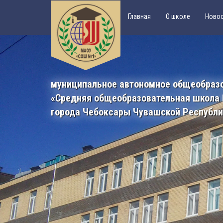
Главная
О школе
Ново
муниципальное автономное общеобраз
«Средняя общеобразовательная школа
города Чебоксары Чувашской Республ