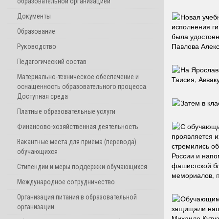
образовательной организацией
Документы
Новая учеб
исполнения ги
Образование
была удостоен
Павлова Алекс
Руководство
Педагогический состав
На Ярослав
Материально-техническое обеспечение и
Таисия, Аввак
оснащенность образовательного процесса.
Доступная среда
Затем в кл
Платные образовательные услуги
С обучающим
Финансово-хозяйственная деятельность
проявляется и
Вакантные места для приёма (перевода)
стремились об
обучающихся
России и напо
фашистской бл
Стипендии и меры поддержки обучающихся
мемориалов, 
Международное сотрудничество
Организация питания в образовательной
Обучающимс
организации
защищали нашу
Михаиле Кутуз