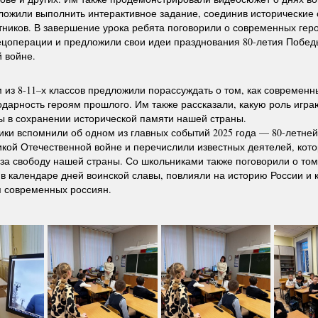
ложили выполнить интерактивное задание, соединив исторические 
тников. В завершение урока ребята поговорили о современных гер
ецоперации и предложили свои идеи празднования 80-летия Побед
 войне.
 из 8-11–х классов предложили порассуждать о том, как современн
одарность героям прошлого. Им также рассказали, какую роль игра
ы в сохранении исторической памяти нашей страны.
ки вспомнили об одном из главных событий 2025 года — 80-летне
кой Отечественной войне и перечислили известных деятелей, кот
 за свободу нашей страны. Со школьниками также поговорили о том,
в календаре дней воинской славы, повлияли на историю России и 
я современных россиян.