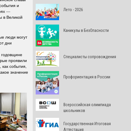
события и
Лето - 2026
оях —
ы в Великой
Каникулы в БезОпасности
ые люди могут
ют дни
й годовщине
Специалисты сопровождения
орые проявили
 как события,
какое значение
Профориентация в России
Всероссийская олимпиада
школьников
Государственная Итоговая
Аттестация