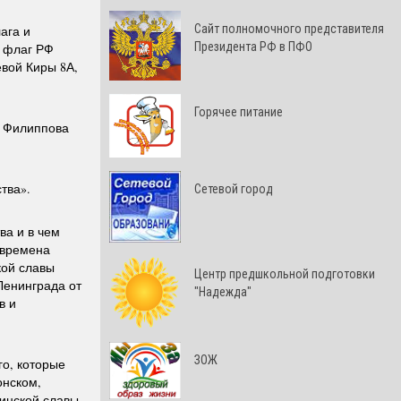
Cайт полномочного представителя
ага и
Президента РФ в ПФО
и флаг РФ
вой Киры 8А,
Горячее питание
: Филиппова
тва».
Сетевой город
ва и в чем
 времена
кой славы
Центр предшкольной подготовки
Ленинграда от
"Надежда"
в и
ЗОЖ
о, которые
онском,
оинской славы