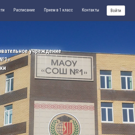
сти
Расписание
Прием в 1 класс
Контакты
Войти
овательное учреждение
 №1»
ики