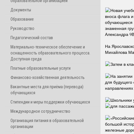
образовательной организацией
Документы
Н
о
вая учеб
вноса флага и
Образование
обучающиеся 8
знаменная гр
Руководство
Александра 9В
Педагогический состав
На Ярославско
Материально-техническое обеспечение и
Михайлова Ма
оснащенность образовательного процесса.
Доступная среда
Затем в кл
Платные образовательные услуги
На занятии 
Финансово-хозяйственная деятельность
для будущего 
Вакантные места для приёма (перевода)
направлениях 
обучающихся
Школьники 
Стипендии и меры поддержки обучающихся
для пассаж
Международное сотрудничество
«Российски
Организация питания в образовательной
большой истор
организации
железные доро