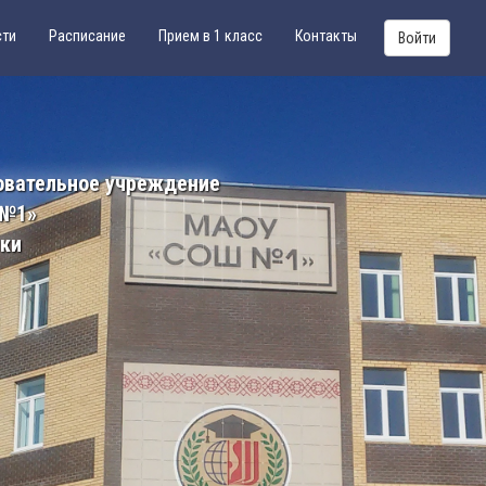
сти
Расписание
Прием в 1 класс
Контакты
Войти
овательное учреждение
 №1»
ики