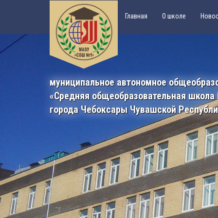
Главная
О школе
Ново
муниципальное автономное общеобраз
«Средняя общеобразовательная школа
города Чебоксары Чувашской Республ