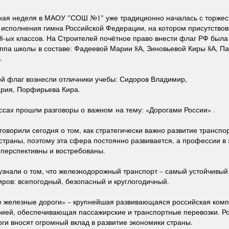
ная неделя в МА
О
У "С
О
Ш №1" уже традици
о
нно началась с торжес
 исполнения гимна Российской Федерации, на котором присутство
-ых классов. На Строителей почётное право внести флаг РФ была
уппа школы
в составе: Фадеевой Марии 8А, Зиновьевой Киры 8А, П
.
й флаг вознесли отличники учебы: Сидоров Владимир,
рия, Порфирьева Кира.
ассах прошли разговоры о
важном
на тему: «Дорогами России» .
говорили сегодня о том, как стратегически важно развитие трансп
страны, поэтому эта сфера постоянно развивается, а профессии в 
перспективны и востребованы.
узнали о том, что железнодорожный транспорт – самый устойчивы
иров: всепогодный, безопасный и круглогодичный.
е железные дороги» – крупнейшая развивающаяся российская комп
ией, обеспечивающая пассажирские и транспортные перевозки. Р
ги вносят огромный вклад в развитие экономики страны.