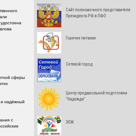
Cайт полномочного представителя
твенного
Президента РФ в ПФО
вали
 удостоена
авлова
Горячее питание
Сетевой город
ортной сферы
этих
Центр предшкольной подготовки
"Надежда"
й и надёжный
ания с
ЗОЖ
оссийские