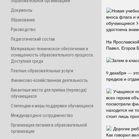
образовательной организацией
Документы
Новая учебн
вноса флага и 
Образование
обучающиеся 3-
удостоена знам
Руководство
Педагогический состав
На Ярославской
Павел, Егоров 
Материально-техническое обеспечение и
оснащенность образовательного процесса.
Затем в клас
Доступная среда
Платные образовательные услуги
9 декабря — это
предков и отда
Финансово-хозяйственная деятельность
Вакантные места для приёма (перевода)
Учащиеся пос
обучающихся
всех героев об
посмотрели фил
Стипендии и меры поддержки обучающихся
находится не т
Международное сотрудничество
стоит лишь проя
Организация питания в образовательной
Дорогие ребя
организации
Как говорил ве