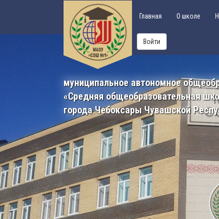
Главная
О школе
Н
Войти
муниципальное автономное общеоб
«Средняя общеобразовательная шк
города Чебоксары Чувашской Респу