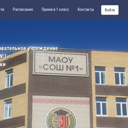
сти
Расписание
Прием в 1 класс
Контакты
Войти
овательное учреждение
 №1»
ики