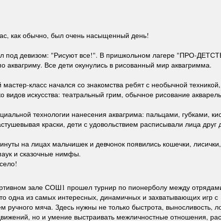
нас, как обычно, был очень насыщенный день!
л под девизом: "Рисуют все!". В пришкольном лагере "ПРО-ДЕТС
по аквагриму. Все дети окунулись в рисованный мир аквагримма.
 мастер-класс начался со знакомства ребят с необычной техникой
ко видов искусства: театральный грим, обычное рисование акварел
циальной технологии нанесения аквагрима: пальцами, губками, ки
стушевывая краски, дети с удовольствием расписывали лица друг д
инуты на лицах мальчишек и девчонок появились кошечки, лисички
паук и сказочные нимфы.
село!
ортивном зале СОШ1 прошел турнир по пионерболу между отрядам
то одна из самых интересных, динамичных и захватывающих игр с
м ручного мяча. Здесь нужны не только быстрота, выносливость, ло
вижений, но и умение выстраивать межличностные отношения, ра