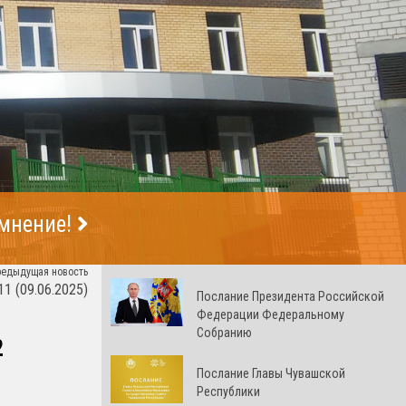
 мнение!
редыдущая новость
(09.06.2025)
Послание Президента Российской
Федерации Федеральному
Собранию
2
Послание Главы Чувашской
Республики