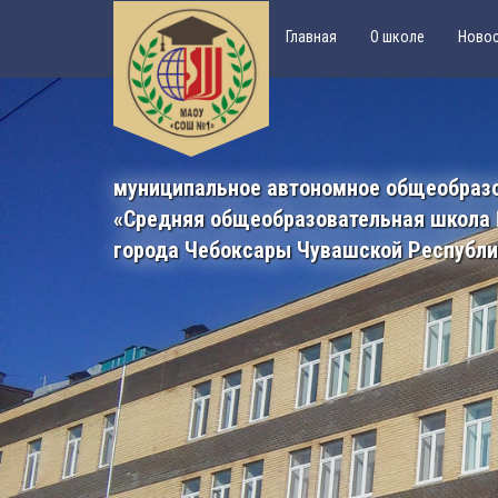
Главная
О школе
Ново
муниципальное автономное общеобраз
«Средняя общеобразовательная школа
города Чебоксары Чувашской Республ