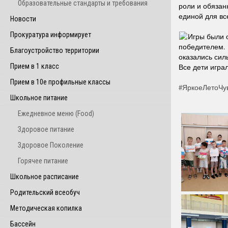
Образовательные стандарты и требования
роли и обязан
единой для вс
Новости
Прокуратура информирует
Игры были о
победителем. 
Благоустройство территории
оказались сил
Прием в 1 класс
Все дети игра
Прием в 10е профильные классы
#ЯркоеЛетоЧу
Школьное питание
Ежедневное меню (Food)
Здоровое питание
Здоровое Поколение
Горячее питание
Школьное расписание
Родительский всеобуч
Методическая копилка
Бассейн