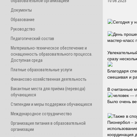
образовательной организацией
10.06.2025
Документы
Образование
Сегодня у 
Руководство
День проше
Педагогический состав
мастер-класс 
Материально-техническое обеспечение и
Увлекательный
оснащенность образовательного процесса.
сразу несколь
Доступная среда
Платные образовательные услуги
Благодаря спе
смешивая и ра
Финансово-хозяйственная деятельность
Вакантные места для приёма (перевода)
В считанные м
обучающихся
человек — 
Было очень ве
Стипендии и меры поддержки обучающихся
Международное сотрудничество
Также в сп
Пионербол – э
Организация питания в образовательной
использование
организации
координация д