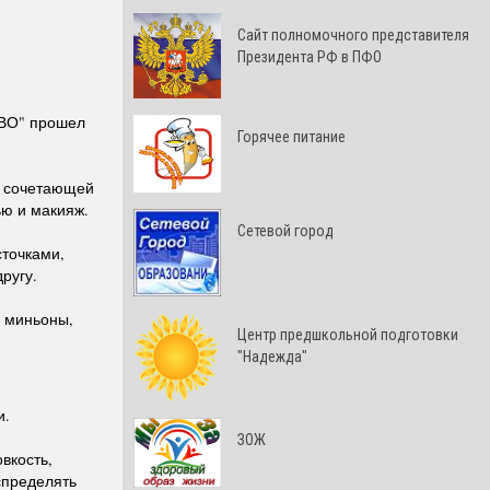
Cайт полномочного представителя
Президента РФ в ПФО
ТВО" прошел
Горячее питание
, сочетающей
ью и макияж.
Сетевой город
сточками,
ругу.
, миньоны,
Центр предшкольной подготовки
"Надежда"
и.
ЗОЖ
вкость,
спределять