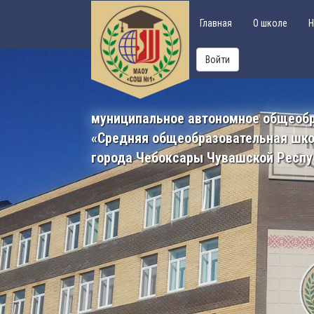
Главная
О школе
Н
Войти
муниципальное автономное общеоб
«Средняя общеобразовательная шк
города Чебоксары Чувашской Респу