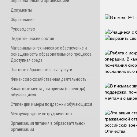
образовательной организацией
Документы
В школе №1 г
Образование
Руководство
Учащиеся с 
выразить сво
Педагогический состав
Материально-техническое обеспечение и
Ребята с иск
оснащенность образовательного процесса.
операции. В каж
Доступная среда
пожелания скор
Платные образовательные услуги
посланиях всю г
Финансово-хозяйственная деятельность
В письмах зв
Вакантные места для приёма (перевода)
поддержки, пож
обучающихся
мечтами о мирн
Стипендии и меры поддержки обучающихся
Эта акция ст
Международное сотрудничество
гражданской от
Организация питания в образовательной
российских вое
организации
Отечества.