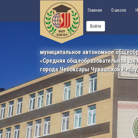
Главная
О школе
Н
Войти
муниципальное автономное общеоб
«Средняя общеобразовательная шк
города Чебоксары Чувашской Респу