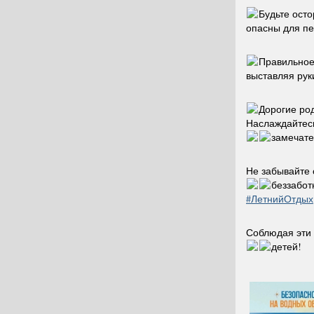
Будьте осто
опасны для пе
Правильное 
выставляя рук
Дорогие ро
Наслаждайтесь
замечат
Не забывайте 
беззабот
#ЛетнийОтдых
Соблюдая эти 
детей!