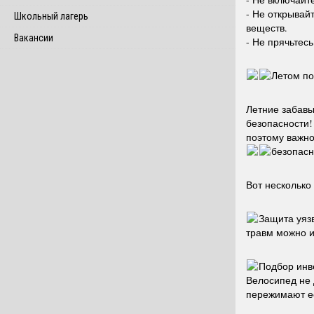
- Не открывай
Школьный лагерь
веществ.
Вакансии
- Не прячьтес
Летом по
Летние забавы
безопасности!
поэтому важно
безопас
Вот несколько
Защита уяз
травм можно и
Подбор инв
Велосипед не 
пережимают е