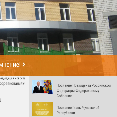
 мнение!
редыдущая новость
соревнованиях!
Послание Президента Российской
Федерации Федеральному
Собранию
В
Послание Главы Чувашской
Республики