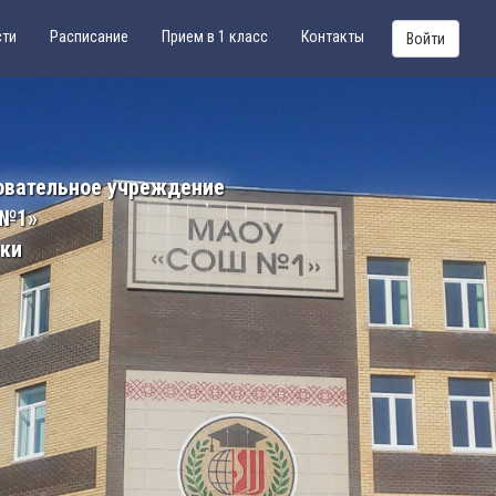
сти
Расписание
Прием в 1 класс
Контакты
Войти
овательное учреждение
 №1»
ики