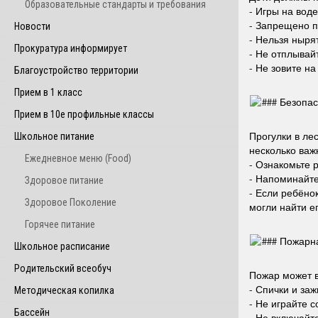
Образовательные стандарты и требования
- Игры на воде
- Запрещено п
Новости
- Нельзя ныря
Прокуратура информирует
- Не отплывай
- Не зовите на
Благоустройство территории
Прием в 1 класс
###
Безопас
Прием в 10е профильные классы
Прогулки в ле
Школьное питание
несколько важ
Ежедневное меню (Food)
- Ознакомьте 
- Напоминайте
Здоровое питание
- Если ребёнок
Здоровое Поколение
могли найти ег
Горячее питание
###
Пожарна
Школьное расписание
Родительский всеобуч
Пожар может в
- Спички и заж
Методическая копилка
- Не играйте с
Бассейн
- Не включайт