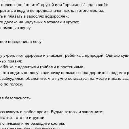
 опасны (не "топите" друзей или "прячьтесь" под водой);
рыгать в воду в не предназначенных для этого местах;
ть и плавать в зарослях водорослей;
те далеко на надувных матрасах и кругах;
 помощь в шутку.
ное поведение в лесу:
су укрепляют здоровье и знакомят ребёнка с природой. Однако сущ
ных правил:
ребёнка с ядовитыми грибами и растениями.
, что ходить по лесу в одиночку нельзя; всегда держитесь рядом с
 заблудился, объясните, что нужно оставаться на месте и звать вас
о по голосу.
я безопасность:
озникнуть в любое время. Будьте готовы и запомните:
игалки – это не игрушки.
о спичками и не разводите костры.
е электроприборы без взрослых.