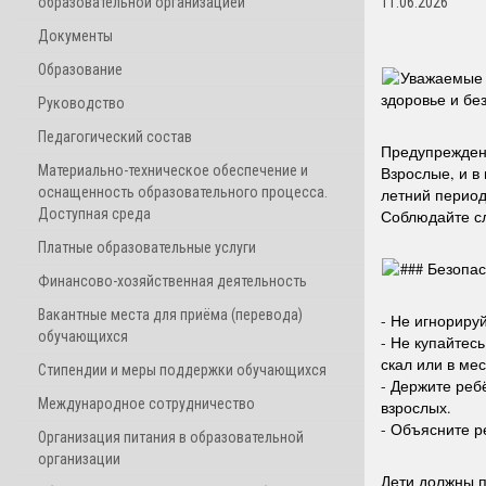
образовательной организацией
11.06.2026
Документы
Образование
Уважаемые 
здоровье и бе
Руководство
Педагогический состав
Предупреждени
Материально-техническое обеспечение и
Взрослые, и в
оснащенность образовательного процесса.
летний период
Доступная среда
Соблюдайте сл
Платные образовательные услуги
###
Безопас
Финансово-хозяйственная деятельность
Вакантные места для приёма (перевода)
- Не игнориру
обучающихся
- Не купайтесь
скал или в ме
Стипендии и меры поддержки обучающихся
- Держите ребё
Международное сотрудничество
взрослых.
- Объясните р
Организация питания в образовательной
организации
Дети должны п