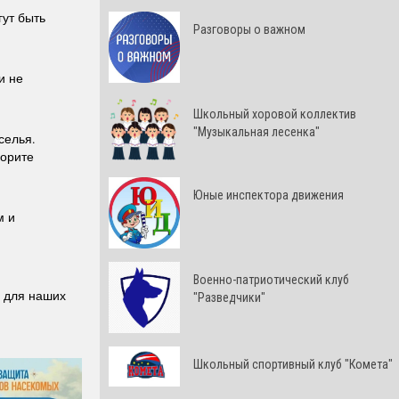
гут быть
Разговоры о важном
и не
Школьный хоровой коллектив
"Музыкальная лесенка"
селья.
ворите
Юные инспектора движения
м и
Военно-патриотический клуб
 для наших
"Разведчики"
Школьный спортивный клуб "Комета"