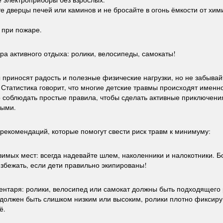
те дверцы печей или каминов и не бросайте в огонь ёмкости от хим
ь при пожаре.
ра активного отдыха: ролики, велосипеды, самокаты!
 приносят радость и полезные физические нагрузки, но не забывай
 Статистика говорит, что многие детские травмы происходят именн
 соблюдать простые правила, чтобы сделать активные приключени
ными.
 рекомендаций, которые помогут свести риск травм к минимуму:
вимых мест: всегда надевайте шлем, наколенники и налокотники. 
збежать, если дети правильно экипированы!
ентаря: ролики, велосипед или самокат должны быть подходящего
должен быть слишком низким или высоким, ролики плотно фиксирую
ё.