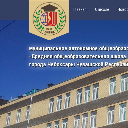
Главная
О школе
Ново
муниципальное автономное общеобраз
«Средняя общеобразовательная школа
города Чебоксары Чувашской Республ