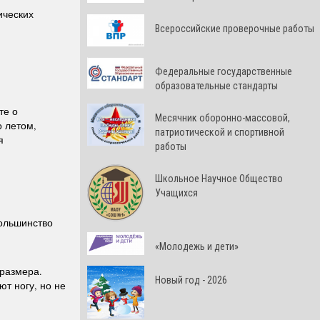
ических
Всероссийские проверочные работы
Федеральные государственные
образовательные стандарты
те о
Месячник оборонно-массовой,
о летом,
патриотической и спортивной
я
работы
Школьное Научное Общество
Учащихся
Большинство
«Молодежь и дети»
 размера.
Новый год - 2026
т ногу, но не