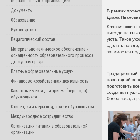
образовательной организацией
Документы
В рамках проек
Диана Ивановна
Образование
Классические н
Руководство
никогда не вых
уюта. Такое ук
Педагогический состав
сделать новогод
Материально-техническое обеспечение и
занимается под
оснащенность образовательного процесса.
Доступная среда
Платные образовательные услуги
Традиционный
новогодний вен
Финансово-хозяйственная деятельность
подготовить вс
Вакантные места для приёма (перевода)
создания пушис
обучающихся
более часа, а р
Стипендии и меры поддержки обучающихся
Международное сотрудничество
Организация питания в образовательной
организации