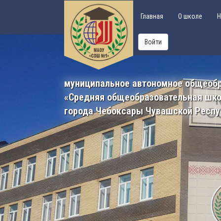
Главная
О школе
Н
Войти
муниципальное автономное общеоб
«Средняя общеобразовательная шк
города Чебоксары Чувашской Респу