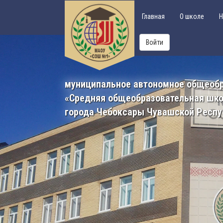
Главная
О школе
Н
Войти
муниципальное автономное общеоб
«Средняя общеобразовательная шк
города Чебоксары Чувашской Респу