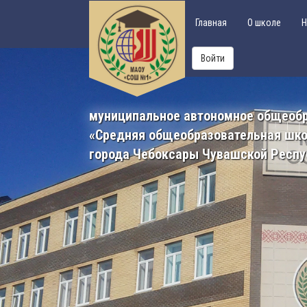
Главная
О школе
Н
Войти
муниципальное автономное общеоб
«Средняя общеобразовательная шк
города Чебоксары Чувашской Респу