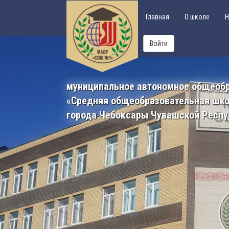
Главная
О школе
Н
Войти
муниципальное автономное общеоб
«Средняя общеобразовательная шк
города Чебоксары Чувашской Респу