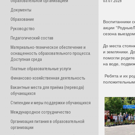
образовательной организацией
03.07.2026
Документы
Образование
Воспитанники с
акции "РодныеЛ
Руководство
сезона выездом 
Педагогический состав
До места стоян
Материально-техническое обеспечение и
и земляники. До
оснащенность образовательного процесса.
помогли родител
Доступная среда
на воде, подвиж
Платные образовательные услуги
Ребята и их ро
Финансово-хозяйственная деятельность
положительными
Вакантные места для приёма (перевода)
обучающихся
Стипендии и меры поддержки обучающихся
Международное сотрудничество
Организация питания в образовательной
организации