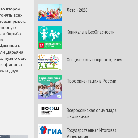
 во втором
Лето - 2026
гонять всех
товый рывок.
 упорную
Каникулы в БезОпасности
ная борьба
ла
 Чувашии и
али Дарьяна
е, нужно еще
Специалисты сопровождения
сле финиша
вали двух
Профориентация в России
Всероссийская олимпиада
школьников
Государственная Итоговая
Аттестация