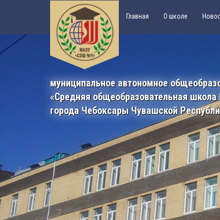
Главная
О школе
Ново
муниципальное автономное общеобраз
«Средняя общеобразовательная школа
города Чебоксары Чувашской Республ