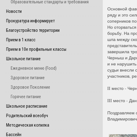
Образовательные стандарты и требования
Основной фаво
Новости
ряду и это си
соперников по
Прокуратура информирует
Но оторваться
Благоустройство территории
борьбу. На пр
шла между ск
Прием в 1 класс
представитель
Прием в 10е профильные классы
завершила тро
Черныш и Дарь
Школьное питание
и не нарушить
Ежедневное меню (Food)
судьи внесли 
участников, р
Здоровое питание
Здоровое Поколение
II место - Че
Горячее питание
III место - Д
Школьное расписание
Поздравляем 
Родительский всеобуч
Владимирович
Методическая копилка
Бассейн