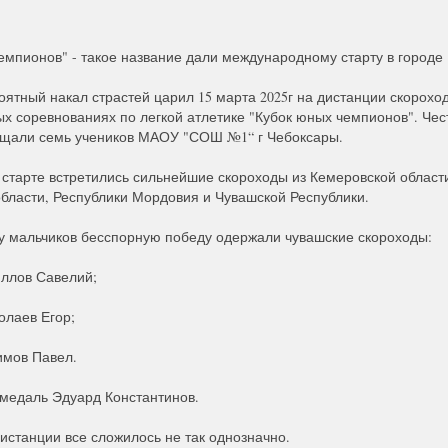
емпионов" - такое название дали международному старту в городе
ятный накал страстей царил 15 марта 2025г на дистанции скорохо
 соревнованиях по легкой атлетике "Кубок юных чемпионов". Чес
щали семь учеников МАОУ "СОШ №1“ г Чебоксары.
а старте встретились сильнейшие скороходы из Кемеровской област
бласти, Республики Мордовия и Чувашской Республики.
у мальчиков бесспорную победу одержали чувашские скороходы:
иллов Савелий;
олаев Егор;
фимов Павел.
медаль Эдуард Константинов.
дистанции все сложилось не так однозначно.