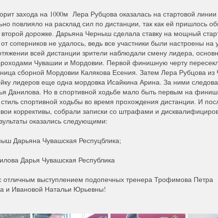
рит захода на 1000м Лера Рубцова оказалась на стартовой линии
льно повлияло на расклад сил по дистанции, так как ей пришлось об
 второй дорожке. Дарьяна Черныш сделала ставку на мощный стар
 от соперников не удалось, ведь все участники были настроены на
отяжении всей дистанции зрители наблюдали смену лидера, основ
ороходами Чувашии и Мордовии. Первой финишную черту пересек
ница сборной Мордовии Калякова Есения. Затем Лера Рубцова из
йку лидеров еще одна мордовка Исайкина Арина. За ними следов
я Данилова. Но в спортивной ходьбе мало быть первым на финиш
 стиль спортивной ходьбы во время прохождения дистанции. И по
свои коррективы, собрали записки со штрафами и дисквалифициро
езультаты оказались следующими:
рныш Дарьяна Чувашская Респуцблика;
анилова Дарья Чувашская Республика
с отличным выступлением подопечных тренера Трофимова Петра
а и Ивановой Натальи Юрьевны!