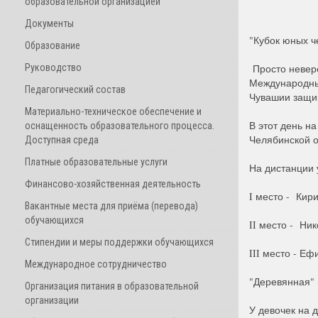
образовательной организацией
Документы
"Кубок юных ч
Образование
Руководство
Просто неверо
Международных
Педагогический состав
Чувашии защи
Материально-техническое обеспечение и
В этот день н
оснащенность образовательного процесса.
Челябинской о
Доступная среда
Платные образовательные услуги
На дистанции 
Финансово-хозяйственная деятельность
I место - Кир
Вакантные места для приёма (перевода)
обучающихся
II место - Ник
Стипендии и меры поддержки обучающихся
III место - Е
Международное сотрудничество
"Деревянная" 
Организация питания в образовательной
организации
У девочек на 