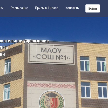
сти
Расписание
Прием в 1 класс
Контакты
Войти
овательное учреждение
 №1»
ики