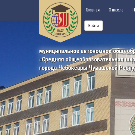
Главная
О школе
Н
Войти
муниципальное автономное общеоб
«Средняя общеобразовательная шк
города Чебоксары Чувашской Респу