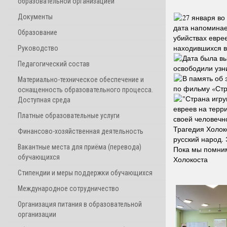
образовательной организацией
Документы
27 января во
дата напоминае
Образование
убийствах еврее
находившихся в 
Руководство
Дата была вы
Педагогический состав
освободили узн
В память об 
Материально-техническое обеспечение и
по фильму «Стр
оснащенность образовательного процесса.
"Страна игру
Доступная среда
евреев на терр
Платные образовательные услуги
своей человечн
Трагедия Холоко
Финансово-хозяйственная деятельность
русский народ. 
Вакантные места для приёма (перевода)
Пока мы помним
обучающихся
Холокоста
Стипендии и меры поддержки обучающихся
Международное сотрудничество
Организация питания в образовательной
организации