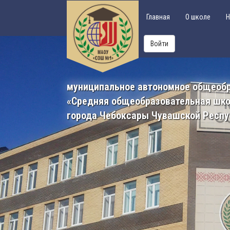
Главная
О школе
Н
Войти
муниципальное автономное общеоб
«Средняя общеобразовательная шк
города Чебоксары Чувашской Респу