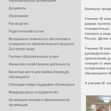
образовательной организацией
Документы
Каникулы прод
Образование
Ученики 4Б кла
рамках проекта
Руководство
познавательно.
Педагогический состав
поиграть в нац
России. Детям з
Материально-техническое обеспечение и
оснащенность образовательного процесса.
Ученики 8Б кла
Доступная среда
руководителем 
Платные образовательные услуги
приключение дл
локации со зву
Финансово-хозяйственная деятельность
головоломки и 
Вакантные места для приёма (перевода)
обучающиеся 8Б
обучающихся
А ученики 8Г кл
Стипендии и меры поддержки обучающихся
Международное сотрудничество
Организация питания в образовательной
организации