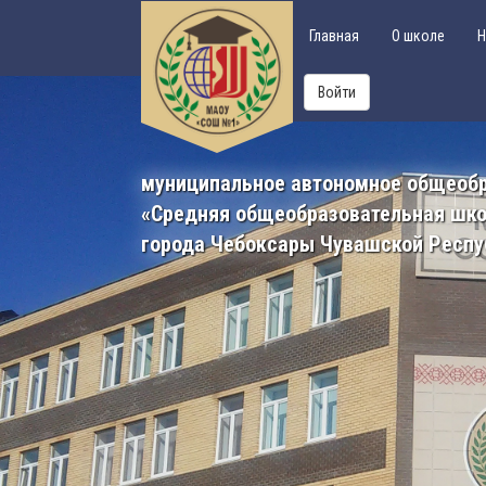
Главная
О школе
Н
Войти
муниципальное автономное общеоб
«Средняя общеобразовательная шк
города Чебоксары Чувашской Респу