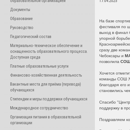
образовательной организацией
17.04.2025
Документы
Образование
На базе спорти
фестиваля по ш
Руководство
выход в финал 
Педагогический состав
упорной борьбе
Красноармейско
Материально-техническое обеспечение и
сразу две кома
оснащенность образовательного процесса.
МА
Чебоксары и
Доступная среда
СОШ 
позволила
Платные образовательные услуги
Хочется отметит
Финансово-хозяйственная деятельность
команды СОШ №1
Вакантные места для приёма (перевода)
благодаря его 
обучающихся
становились че
Стипендии и меры поддержки обучающихся
Спасибо "Центр
поддержку в пр
Международное сотрудничество
Организация питания в образовательной
Поздравляем ко
организации