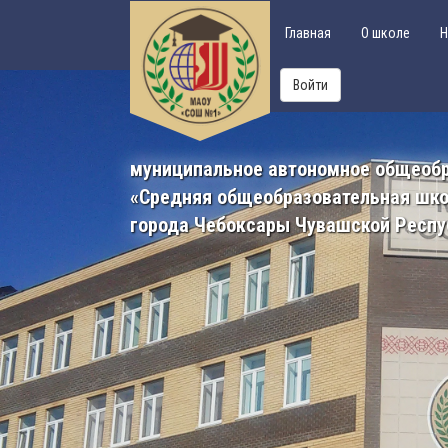
Главная
О школе
Н
Войти
муниципальное автономное общеоб
«Средняя общеобразовательная шк
города Чебоксары Чувашской Респу