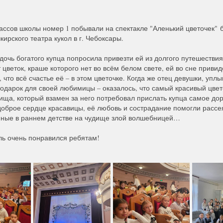
лассов школы номер 1 побывали на спектакле "Аленький цветочек"
ирского театра кукол в г. Чебоксары.
очь богатого купца попросила привезти ей из долгого путешествия
 цветок, краше которого нет во всём белом свете, ей во сне привид
 что всё счастье её – в этом цветочке. Когда же отец девушки, упл
одарок для своей любимицы – оказалось, что самый красивый цвето
ища, который взамен за него потребовал прислать купца самое дор
доброе сердце красавицы, её любовь и сострадание помогли рассе
нные в раннем детстве на чудище злой волшебницей…
ль очень понравился ребятам!