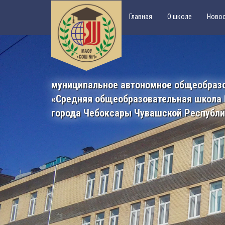
Главная
О школе
Ново
муниципальное автономное общеобраз
«Средняя общеобразовательная школа
города Чебоксары Чувашской Республ