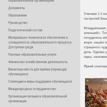
образовательной организацией
Документы
Ученики 2-4 к
Образование
гастролей Башк
Руководство
Младшенькая д
Педагогический состав
аленький». Тот
почудилось ей,
Материально-техническое обеспечение и
моря, нашёл п
оснащенность образовательного процесса.
страшного чуд
Доступная среда
дочь. Однако 
Платные образовательные услуги
чары, наложе
Финансово-хозяйственная деятельность
Яркий спектак
Вакантные места для приёма (перевода)
обучающихся
Стипендии и меры поддержки обучающихся
Международное сотрудничество
Организация питания в образовательной
организации