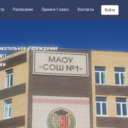
сти
Расписание
Прием в 1 класс
Контакты
Войти
овательное учреждение
 №1»
ики