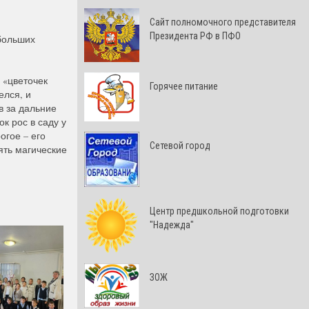
Cайт полномочного представителя
Президента РФ в ПФО
 больших
 «цветочек
Горячее питание
елся, и
ыв за дальние
к рос в саду у
огое – его
Сетевой город
ять магические
Центр предшкольной подготовки
"Надежда"
ЗОЖ