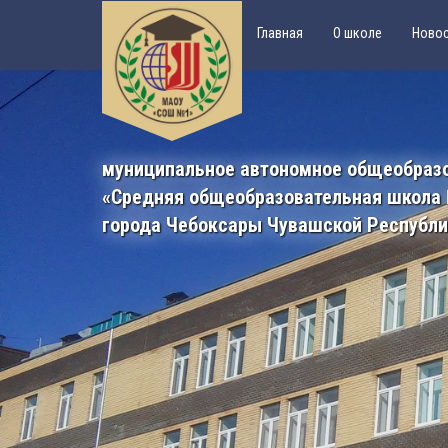
Главная
О школе
Ново
муниципальное автономное общеобраз
«Средняя общеобразовательная школа
города Чебоксары Чувашской Республ