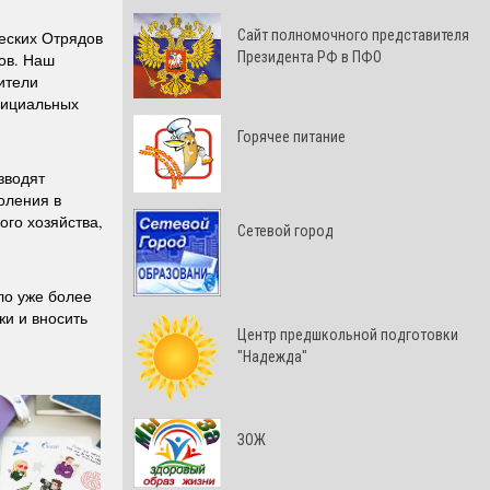
Cайт полномочного представителя
ческих Отрядов
Президента РФ в ПФО
ов. Наш
ители
фициальных
Горячее питание
зводят
оления в
ого хозяйства,
Сетевой город
ло уже более
жи и вносить
Центр предшкольной подготовки
"Надежда"
ЗОЖ