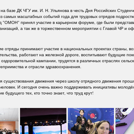
на базе ДК ЧГУ им. И. Н. Ульянова в честь Дня Российских Студен
з самых масштабных событий года для трудовых отрядов подростк
д "ОМОН" принял участие в карьерном форуме, где были представ
анизаций, а так же в торжественном мероприятии с Главой ЧР и о
ие отряды принимают участие в национальных проектах страны, во
тельства, работают на железной дороге, воспитывают будущие пок
 оздоровительной кампании, трудятся в различных отраслях сельск
теприимства и отрасли здравоохранения.
мя существования движения через школу отрядного движения прош
человек. И сегодня очень важно поддерживать инициативы молодё
ие будущего тех, кто точно знает, что труд крут!