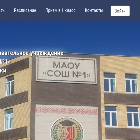
сти
Расписание
Прием в 1 класс
Контакты
Войти
овательное учреждение
 №1»
ики