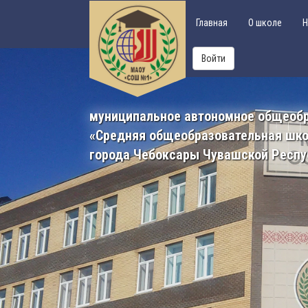
Главная
О школе
Н
Войти
муниципальное автономное общеоб
«Средняя общеобразовательная шк
города Чебоксары Чувашской Респу