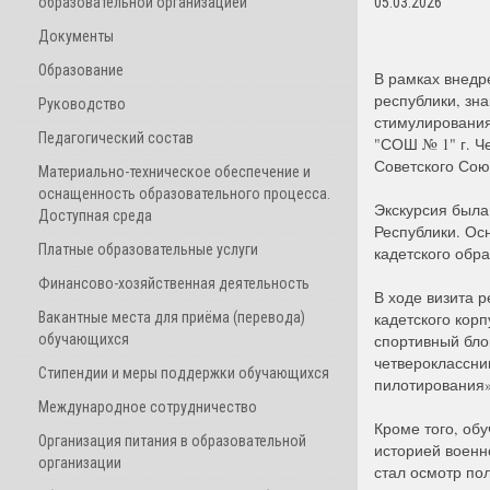
образовательной организацией
05.03.2026
Документы
Образование
В рамках внедр
республики, зн
Руководство
стимулирования
Педагогический состав
"СОШ № 1" г. Ч
Советского Союз
Материально-техническое обеспечение и
оснащенность образовательного процесса.
Экскурсия была
Доступная среда
Республики. Ос
Платные образовательные услуги
кадетского обр
Финансово-хозяйственная деятельность
В ходе визита 
Вакантные места для приёма (перевода)
кадетского кор
обучающихся
спортивный бло
четвероклассни
Стипендии и меры поддержки обучающихся
пилотирования»
Международное сотрудничество
Кроме того, об
Организация питания в образовательной
историей военн
организации
стал осмотр по