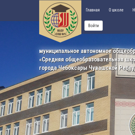
Главная
О школе
Н
Войти
муниципальное автономное общеоб
«Средняя общеобразовательная шк
города Чебоксары Чувашской Респу