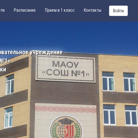
сти
Расписание
Прием в 1 класс
Контакты
Войти
овательное учреждение
 №1»
ики