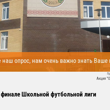
 наш опрос, нам очень важно знать Ваше
П
Акция 
в финале Школьной футбольной лиги