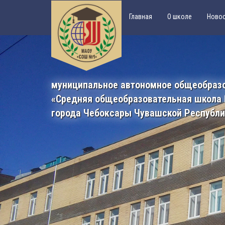
Главная
О школе
Ново
муниципальное автономное общеобраз
«Средняя общеобразовательная школа
города Чебоксары Чувашской Республ